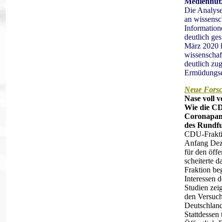
Mediennut
Die Analyse
an wissensc
Information
deutlich ge
März 2020 h
wissenschaf
deutlich zu
Ermüdungs
Neue Fors
Nase voll v
Wie die CD
Coronapan
des Rundfu
CDU-Fraktio
Anfang Dez
für den öff
scheiterte 
Fraktion be
Interessen 
Studien zei
den Versuc
Deutschland
Stattdessen 