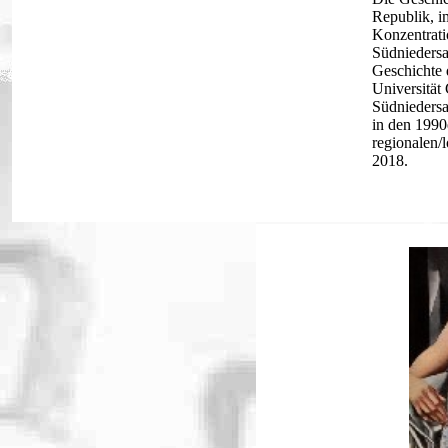
Republik, i
Konzentrati
Südniedersa
Geschichte 
Universität 
Südniedersa
in den 1990
regionalen/
2018.
ona-Krise
Report zu ersten B