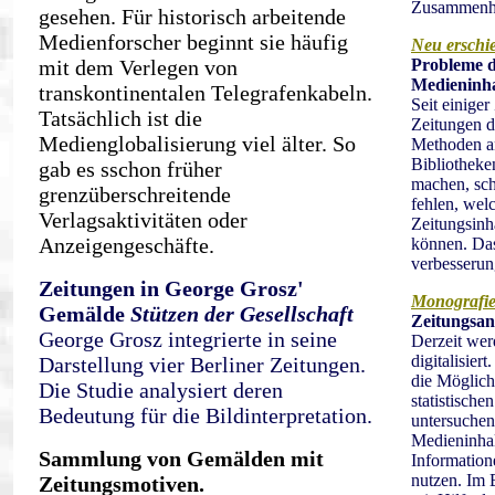
Zusammenha
gesehen. Für historisch arbeitende
Medienforscher beginnt sie häufig
Neu erschi
mit dem Verlegen von
Probleme de
Medieninha
transkontinentalen Telegrafenkabeln.
Seit einige
Tatsächlich ist die
Zeitungen di
Medienglobalisierung viel älter. So
Methoden a
Bibliotheken
gab es sschon früher
machen, sch
grenzüberschreitende
fehlen, wel
Verlagsaktivitäten oder
Zeitungsinh
Anzeigengeschäfte.
können. Das
verbesserun
Zeitungen in George Grosz'
Monografie
Gemälde
Stützen der Gesellschaft
Zeitungsana
George Grosz integrierte in seine
Derzeit wer
digitalisier
Darstellung vier Berliner Zeitungen.
die Möglich
Die Studie analysiert deren
statistische
Bedeutung für die Bildinterpretation.
untersuchen 
Medieninhal
Sammlung von Gemälden mit
Informatione
nutzen. Im 
Zeitungsmotiven.