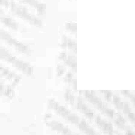
ALM (Hrsg.): Vielfaltsbericht
Betsch, Cornelia (2020): C
querschnittlichen Monitorin
während des aktuellen COVI
Gesellschaft für integrierte
Informationsbedürfnis,
Mediennutzung und Beurteilu
Kreißig, Wolfgang (2020): Co
Vielfaltsbericht 2020 der Med
Robert-Koch-Institut, Presses
Viehmann, Christina/Marc Zie