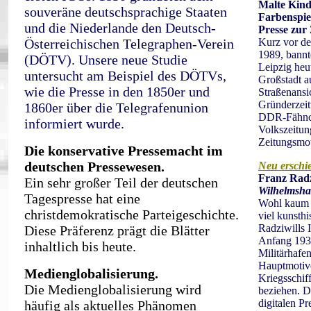
Malte Kin
souveräne deutschsprachige Staaten
Farbenspie
und die Niederlande den Deutsch-
Presse zur
Österreichischen Telegraphen-Verein
Kurz vor d
1989, bannt
(DÖTV). Unsere neue Studie
Leipzig heut
untersucht am Beispiel des DÖTVs,
Großstadt a
wie die Presse in den 1850er und
Straßenansi
Gründerzeit
1860er über die Telegrafenunion
DDR-Fähnch
informiert wurde.
Volkszeitun
Zeitungsmot
Die konservative Pressemacht im
deutschen Pressewesen.
Neu erschi
Franz Rad
Ein sehr großer Teil der deutschen
Wilhelmsh
Tagespresse hat eine
Wohl kaum e
christdemokratische Parteigeschichte.
viel kunsthi
Radziwills 
Diese Präferenz prägt die Blätter
Anfang 1934
inhaltlich bis heute.
Militärhafen
Hauptmotive
Medienglobalisierung.
Kriegsschiff
Die Medienglobalisierung wird
beziehen. Di
digitalen Pr
häufig als aktuelles Phänomen