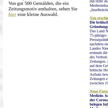
mit Hilfe de
Von gut 500 Gemälden, die ein
Medieninhal
Zeitungsmotiv enthalten, sehen Sie
„
Inselbrück
hier
eine kleine Auswahl.
Neu erschi
Die britisc
Gründungsp
Das Land Ni
75-jähriges
Pressepoliti
nachdem sie
Landes Nied
erstmals di
des Verbots 
Zeitungen. 
auf dem Geb
britische H
Aufsatz bes
Zeitungen e
zwischen 19
Neue Fors
Medizin- b
der Coron
belegen Inf