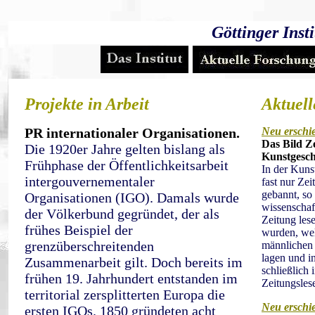
Göttinger Inst
Projekte in Arbeit
Aktuel
PR internationaler Organisationen.
Neu erschi
Das Bild Z
Die 1920er Jahre gelten bislang als
Kunstgesch
Frühphase der Öffentlichkeitsarbeit
In der Kuns
intergouvernementaler
fast nur Ze
gebannt, so
Organisationen (IGO). Damals wurde
wissenschaft
der Völkerbund gegründet, der als
Zeitung les
frühes Beispiel der
wurden, wel
grenzüberschreitenden
männlichen 
lagen und i
Zusammenarbeit gilt. Doch bereits im
schließlich
frühen 19. Jahrhundert entstanden im
Zeitungslese
territorial zersplitterten Europa die
Neu erschi
ersten IGOs. 1850 gründeten acht