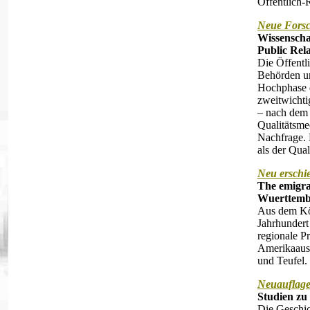
Öffentlich-
Neue Fors
Wissenscha
Public Rela
Die Öffentli
Behörden un
Hochphase d
zweitwichti
– nach dem 
Qualitätsme
Nachfrage. 
als der Qual
Neu erschi
The emigra
Wuerttembe
Aus dem Kö
Jahrhundert
regionale P
Amerikaausw
und Teufel. 
Neuauflage
Studien zu
Die Geschic